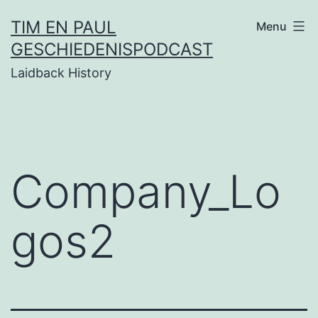
Ga
TIM EN PAUL
Menu
naar
GESCHIEDENISPODCAST
de
Laidback History
inhoud
Company_Lo
gos2