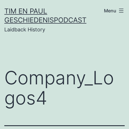
Ga
TIM EN PAUL
Menu
naar
GESCHIEDENISPODCAST
de
Laidback History
inhoud
Company_Lo
gos4