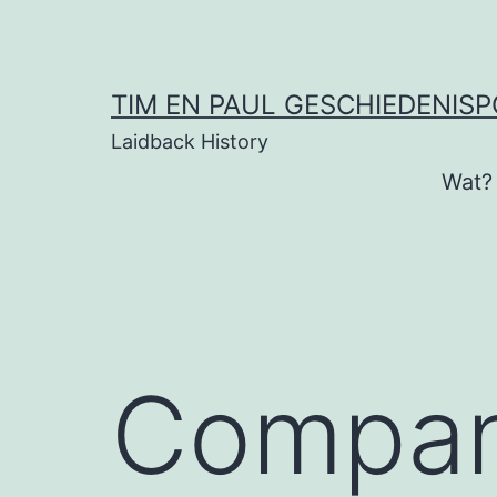
Ga
naar
de
TIM EN PAUL GESCHIEDENIS
inhoud
Laidback History
Wat?
Compan