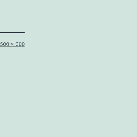
Volledige
500 × 300
grootte