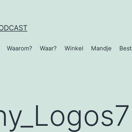
PODCAST
Waarom?
Waar?
Winkel
Mandje
Best
y_Logos7