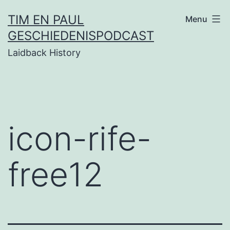
Ga
TIM EN PAUL
Menu
naar
GESCHIEDENISPODCAST
de
Laidback History
inhoud
icon-rife-
free12