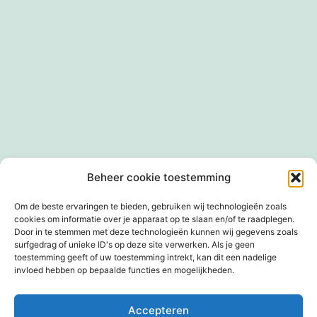
Privacybeleid
Cookiebeleid (EU)
Winkel
Beheer cookie toestemming
Mandje
Afrekenen
Mijn account
Om de beste ervaringen te bieden, gebruiken wij technologieën zoals
cookies om informatie over je apparaat op te slaan en/of te raadplegen.
Door in te stemmen met deze technologieën kunnen wij gegevens zoals
surfgedrag of unieke ID's op deze site verwerken. Als je geen
toestemming geeft of uw toestemming intrekt, kan dit een nadelige
invloed hebben op bepaalde functies en mogelijkheden.
TIM EN PAUL
GESCHIEDENISPODCAST
Accepteren