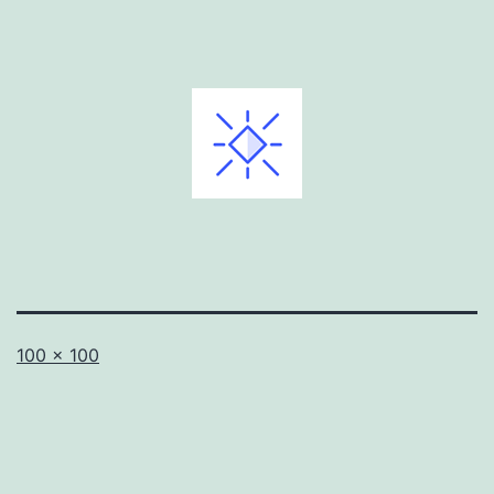
Volledige
100 × 100
grootte