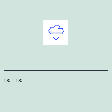
Volledige
100 × 100
grootte