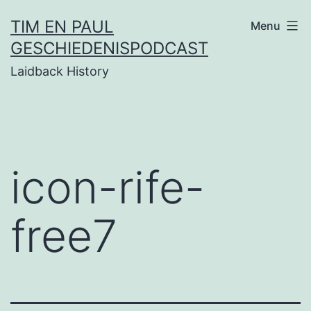
Ga
TIM EN PAUL
Menu
naar
GESCHIEDENISPODCAST
de
Laidback History
inhoud
icon-rife-
free7