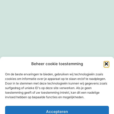
Privacybeleid
Cookiebeleid (EU)
Winkel
Beheer cookie toestemming
Mandje
Afrekenen
Mijn account
Om de beste ervaringen te bieden, gebruiken wij technologieën zoals
cookies om informatie over je apparaat op te slaan en/of te raadplegen.
Door in te stemmen met deze technologieën kunnen wij gegevens zoals
surfgedrag of unieke ID's op deze site verwerken. Als je geen
toestemming geeft of uw toestemming intrekt, kan dit een nadelige
invloed hebben op bepaalde functies en mogelijkheden.
TIM EN PAUL
GESCHIEDENISPODCAST
Accepteren