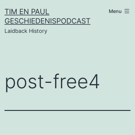
Ga
TIM EN PAUL
Menu
naar
GESCHIEDENISPODCAST
de
Laidback History
inhoud
post-free4