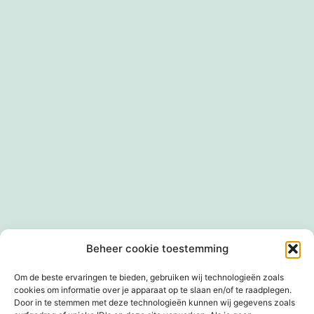
grootte
Privacybeleid
Cookiebeleid (EU)
Winkel
Beheer cookie toestemming
Mandje
Afrekenen
Mijn account
Om de beste ervaringen te bieden, gebruiken wij technologieën zoals
cookies om informatie over je apparaat op te slaan en/of te raadplegen.
Door in te stemmen met deze technologieën kunnen wij gegevens zoals