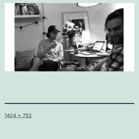
Volledige
1424 × 752
grootte