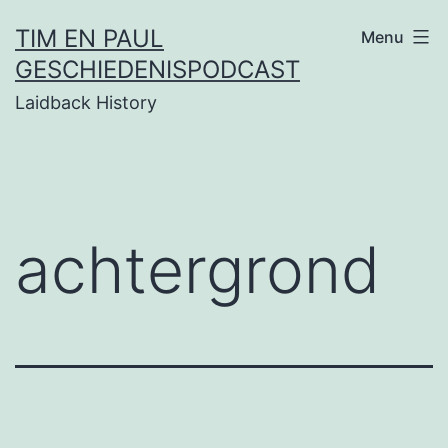
Ga
TIM EN PAUL
Menu
naar
GESCHIEDENISPODCAST
de
Laidback History
inhoud
achtergrond